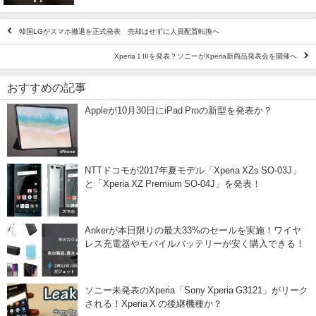
韓国LGがスマホ撤退を正式発表 売却はせずに人員配置転換へ
Xperia 1 IIIを発表？ソニーがXperia新商品発表会を開催へ
おすすめの記事
Appleが10月30日にiPad Proの新型を発表か？
iPhone
NTTドコモが2017年夏モデル「Xperia XZs SO-03J」
と「Xperia XZ Premium SO-04J」を発表！
スマホ
Ankerが本日限りの最大33%のセールを実施！ワイヤ
レス充電器やモバイルバッテリーが安く購入できる！
ガジェット
ソニー未発表のXperia「Sony Xperia G3121」がリーク
される！Xperia X の後継機種か？